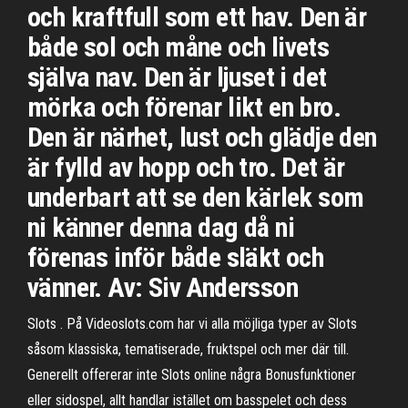
och kraftfull som ett hav. Den är
både sol och måne och livets
själva nav. Den är ljuset i det
mörka och förenar likt en bro.
Den är närhet, lust och glädje den
är fylld av hopp och tro. Det är
underbart att se den kärlek som
ni känner denna dag då ni
förenas inför både släkt och
vänner. Av: Siv Andersson
Slots . På Videoslots.com har vi alla möjliga typer av Slots
såsom klassiska, tematiserade, fruktspel och mer där till.
Generellt offererar inte Slots online några Bonusfunktioner
eller sidospel, allt handlar istället om basspelet och dess