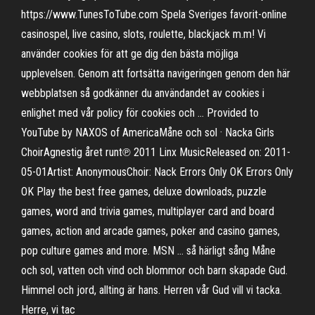
https://www.TunesToTube.com Spela Sveriges favorit-online
casinospel, live casino, slots, roulette, blackjack m.m! Vi
använder cookies för att ge dig den bästa möjliga
upplevelsen. Genom att fortsätta navigeringen genom den här
webbplatsen så godkänner du användandet av cookies i
enlighet med vår policy för cookies och … Provided to
YouTube by NAXOS of AmericaMåne och sol · Nacka Girls
ChoirAgnestig året runt℗ 2011 Linx MusicReleased on: 2011-
05-01Artist: AnonymousChoir: Nack Errors Only OK Errors Only
OK Play the best free games, deluxe downloads, puzzle
games, word and trivia games, multiplayer card and board
games, action and arcade games, poker and casino games,
pop culture games and more. MSN … så härligt sång Måne
och sol, vatten och vind och blommor och barn skapade Gud.
Himmel och jord, allting är hans. Herren vår Gud vill vi tacka.
Herre, vi tac