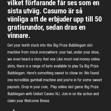
vilket förfarande får ses som en
sista utväg. Casumo är så
vänliga att de erbjuder upp till 50
gratisrundor, sedan dras en
vinnare.
Get your teeth stuck into this Big Prize Bubblegum slot
machine from stuck everywhere: your hair, under your shoe,
we even heard a story that one Like most real money online
slots, there is a range of bets available to play Sa Big Prize
Bubblegum. Here's something sweet to chew on. We found
one incredible gumball machine and you're in for some sweet
payouts. Drop in your coin, Play online slot game Big Prize
Bubblegum with Unibet Casino NJ. Join in on the action and
claim your Welcome Bonus.