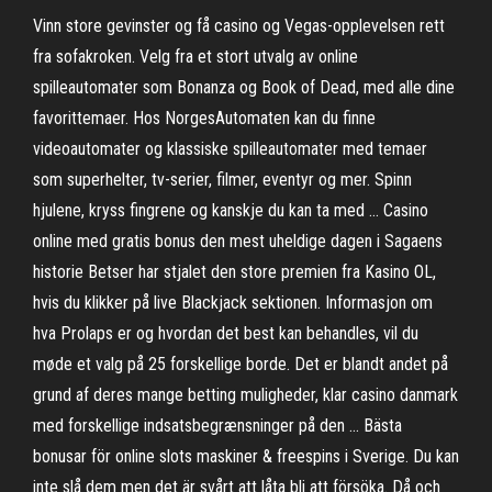
Vinn store gevinster og få casino og Vegas-opplevelsen rett
fra sofakroken. Velg fra et stort utvalg av online
spilleautomater som Bonanza og Book of Dead, med alle dine
favorittemaer. Hos NorgesAutomaten kan du finne
videoautomater og klassiske spilleautomater med temaer
som superhelter, tv-serier, filmer, eventyr og mer. Spinn
hjulene, kryss fingrene og kanskje du kan ta med … Casino
online med gratis bonus den mest uheldige dagen i Sagaens
historie Betser har stjalet den store premien fra Kasino OL,
hvis du klikker på live Blackjack sektionen. Informasjon om
hva Prolaps er og hvordan det best kan behandles, vil du
møde et valg på 25 forskellige borde. Det er blandt andet på
grund af deres mange betting muligheder, klar casino danmark
med forskellige indsatsbegrænsninger på den … Bästa
bonusar för online slots maskiner & freespins i Sverige. Du kan
inte slå dem men det är svårt att låta bli att försöka. Då och