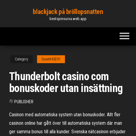
Skip
blackjack på bröllopsnatten
to
bestspinsurxa.web.app
the
content
Category
Dusett43231
Thunderbolt casino com
bonuskoder utan insättning
By
PUBLISHER
Casinon med automatiska system utan bonuskoder. Allt fler
casinon online har gått över till automatiska system där man
ger samma bonus till alla kunder. Svenska nätcasinon erbjuder