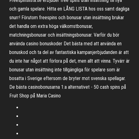
Freespinslista.se erbjuder free spins utan insättning till nya
och gamla spelare. Hitta en LÅNG LISTA hos oss samt dagliga
snurr! Förutom freespins och bonusar utan insättning brukar
det handla om extra höga välkomstbonusar,
matchningsbonusar och insättningsbonusar. Varför du bör
använda casino bonuskoder Det bästa med att använda en
bonuskod och ta del av fantastiska kampanjerbjudanden är att
du inte har något att förlora på det, men allt att vinna. Tyvärr är
bonusar utan insättning inte tillgängliga för spelare som är
bosatta i Sverige eftersom de bryter mot svenska spellagar.
De bästa casinobonusarna 1:a alternativet - 50 cash spins på
Fruit Shop på Maria Casino