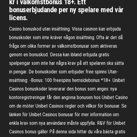
kr i välkomstbonus 18+. Ett
bonuserbjudande per ny spelare med vår
licens.
Casino bonuskod utan insättning. Vissa casinon kan erbjuda
bonuskoder som inte kräver någon insättning. Ofta är det då
fråga om olika former av välkomstbonusar som aktiveras
genom en bonuskod. Dessa kan ibland erbjuda gratis
spelpengar som inte har några krav på att spelaren ska sätta
in pengar. De bonuskoder som erbjuder free spinns Utan-
insättning: -Bonus: 100 freespins hemsidebonus *18+. Unibet
Casinos bonuskoder leverarar den bonus som anges: nya
kontoregistreringar får den angivna bonusen hos Unibet Casino
om de möter Unibet Casinos regler och villkor för bonusar. Se
länken för Unibet Casinos bonusar för mer information om
enkla krav som nya användare måste uppfylla. R&V för Unibet
Casinos bonus gäller På denna sida hittar du våra bästa gratis