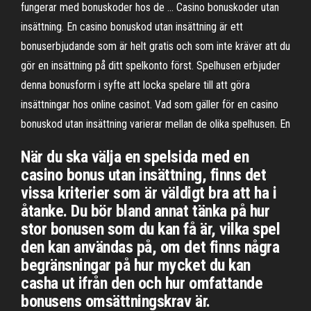
fungerar med bonuskoder hos de … Casino bonuskoder utan
insättning. En casino bonuskod utan insättning är ett
bonuserbjudande som är helt gratis och som inte kräver att du
gör en insättning på ditt spelkonto först. Spelhusen erbjuder
denna bonusform i syfte att locka spelare till att göra
insättningar hos online casinot. Vad som gäller för en casino
bonuskod utan insättning varierar mellan de olika spelhusen. En
När du ska välja en spelsida med en
casino bonus utan insättning, finns det
vissa kriterier som är väldigt bra att ha i
åtanke. Du bör bland annat tänka på hur
stor bonusen som du kan få är, vilka spel
den kan användas på, om det finns några
begränsningar på hur mycket du kan
casha ut ifrån den och hur omfattande
bonusens omsättningskrav är.